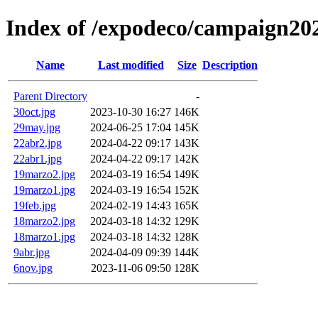
Index of /expodeco/campaign20
Name
Last modified
Size
Description
Parent Directory
-
30oct.jpg
2023-10-30 16:27
146K
29may.jpg
2024-06-25 17:04
145K
22abr2.jpg
2024-04-22 09:17
143K
22abr1.jpg
2024-04-22 09:17
142K
19marzo2.jpg
2024-03-19 16:54
149K
19marzo1.jpg
2024-03-19 16:54
152K
19feb.jpg
2024-02-19 14:43
165K
18marzo2.jpg
2024-03-18 14:32
129K
18marzo1.jpg
2024-03-18 14:32
128K
9abr.jpg
2024-04-09 09:39
144K
6nov.jpg
2023-11-06 09:50
128K