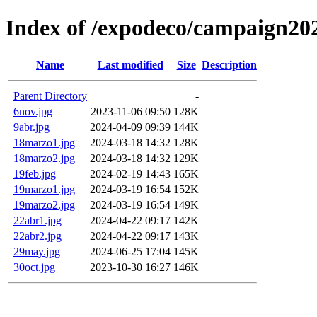
Index of /expodeco/campaign20
Name
Last modified
Size
Description
Parent Directory
-
6nov.jpg
2023-11-06 09:50
128K
9abr.jpg
2024-04-09 09:39
144K
18marzo1.jpg
2024-03-18 14:32
128K
18marzo2.jpg
2024-03-18 14:32
129K
19feb.jpg
2024-02-19 14:43
165K
19marzo1.jpg
2024-03-19 16:54
152K
19marzo2.jpg
2024-03-19 16:54
149K
22abr1.jpg
2024-04-22 09:17
142K
22abr2.jpg
2024-04-22 09:17
143K
29may.jpg
2024-06-25 17:04
145K
30oct.jpg
2023-10-30 16:27
146K