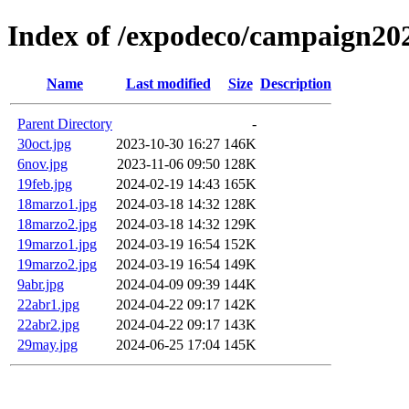
Index of /expodeco/campaign20
Name
Last modified
Size
Description
Parent Directory
-
30oct.jpg
2023-10-30 16:27
146K
6nov.jpg
2023-11-06 09:50
128K
19feb.jpg
2024-02-19 14:43
165K
18marzo1.jpg
2024-03-18 14:32
128K
18marzo2.jpg
2024-03-18 14:32
129K
19marzo1.jpg
2024-03-19 16:54
152K
19marzo2.jpg
2024-03-19 16:54
149K
9abr.jpg
2024-04-09 09:39
144K
22abr1.jpg
2024-04-22 09:17
142K
22abr2.jpg
2024-04-22 09:17
143K
29may.jpg
2024-06-25 17:04
145K